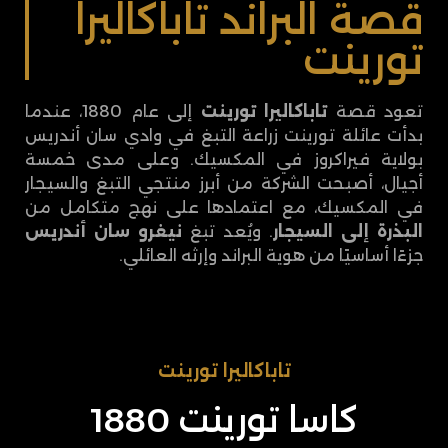
قصة البراند تاباكاليرا
تورينت
تعود قصة
تاباكاليرا تورينت
إلى عام 1880، عندما
بدأت عائلة تورينت زراعة التبغ في وادي سان أندريس
بولاية فيراكروز في المكسيك. وعلى مدى خمسة
أجيال، أصبحت الشركة من أبرز منتجي التبغ والسيجار
في المكسيك، مع اعتمادها على نهج متكامل من
البذرة إلى السيجار
. ويُعد تبغ
نيغرو سان أندريس
جزءًا أساسيًا من هوية البراند وإرثه العائلي.
تاباكاليرا تورينت
كاسا تورينت 1880