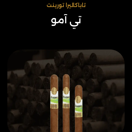
تاباكاليرا تورينت​​
تي آمو