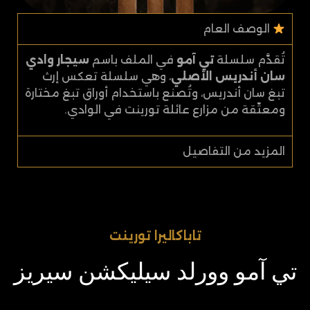
الوصف العام
تُقدَّم سلسلة
تي آمو
في الملف باسم
سيجار وادي
سان أندريس الأصلي
، وهي سلسلة تعكس إرث
تبغ سان أندريس، وتُصنع باستخدام أوراق تبغ مختارة
ومعتّقة من مزارع عائلة تورينت في الوادي.
المزيد من التفاصيل
تاباكاليرا تورينت​​
تي آمو وورلد سيليكشن سيريز