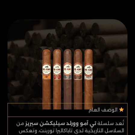
الوصف العام
تُعد سلسلة
تي آمو وورلد سيليكشن سيريز
من
السلاسل التاريخية لدى تاباكاليرا تورينت، وتعكس