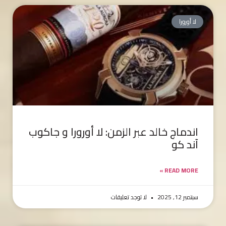
لا أورورا
اندماج خالد عبر الزمن: لا أورورا و جاكوب
آند كو
READ MORE »
سبتمبر 12, 2025
لا توجد تعليقات